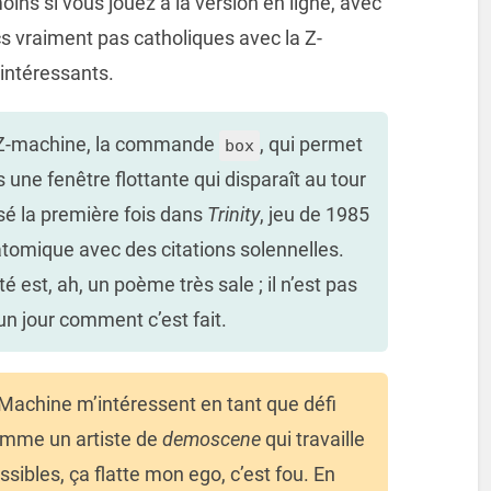
ins si vous jouez à la version en ligne, avec
ucs vraiment pas catholiques avec la Z-
 intéressants.
 la Z-machine, la commande
, qui permet
box
s une fenêtre flottante qui disparaît au tour
lisé la première fois dans
Trinity
, jeu de 1985
tomique avec des citations solennelles.
é est, ah, un poème très sale ; il n’est pas
un jour comment c’est fait.
Z-Machine m’intéressent en tant que défi
comme un artiste de
demoscene
qui travaille
sibles, ça flatte mon ego, c’est fou. En