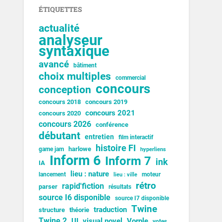
ÉTIQUETTES
actualité
analyseur
syntaxique
avancé
bâtiment
choix multiples
commercial
concours
conception
concours 2018
concours 2019
concours 2021
concours 2020
concours 2026
conférence
débutant
entretien
film interactif
histoire FI
harlowe
game jam
hyperliens
Inform 6
Inform 7
ink
IA
lieu : nature
lancement
moteur
lieu : ville
rétro
rapid'fiction
parser
résultats
source I6 disponible
source I7 disponible
Twine
traduction
structure
théorie
Twine 2
UI
visual novel
Vorple
votes