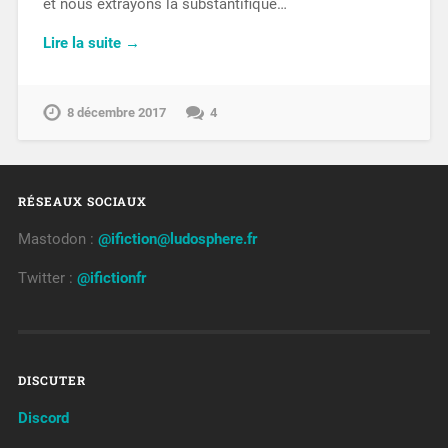
et nous extrayons la substantifique…
Lire la suite →
8 décembre 2017
4
RÉSEAUX SOCIAUX
Mastodon :
@ifiction@ludosphere.fr
Twitter :
@ifictionfr
DISCUTER
Discord