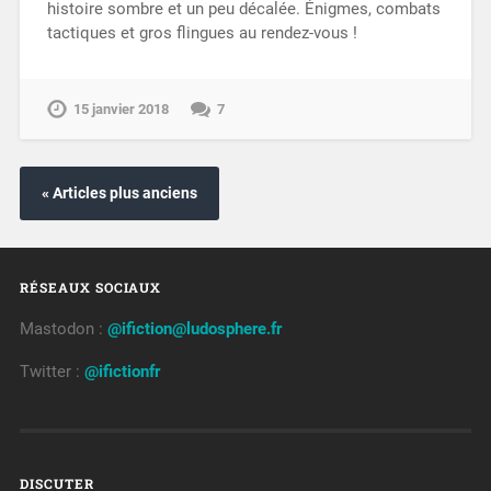
histoire sombre et un peu décalée. Énigmes, combats
tactiques et gros flingues au rendez-vous !
15 janvier 2018
7
« Articles plus anciens
RÉSEAUX SOCIAUX
Mastodon :
@ifiction@ludosphere.fr
Twitter :
@ifictionfr
DISCUTER