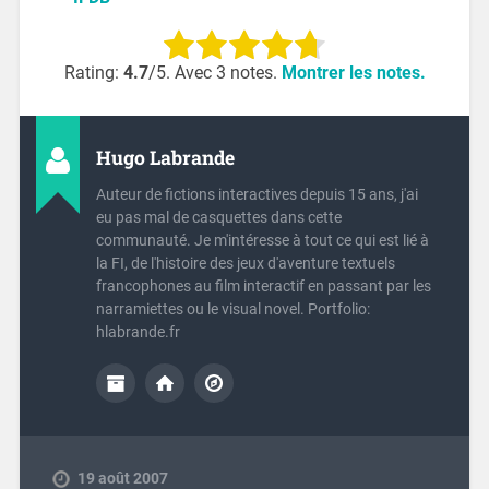
Rating:
4.7
/5. Avec 3 notes.
Montrer les notes.
Hugo Labrande
Auteur de fictions interactives depuis 15 ans, j'ai
eu pas mal de casquettes dans cette
communauté. Je m'intéresse à tout ce qui est lié à
la FI, de l'histoire des jeux d'aventure textuels
francophones au film interactif en passant par les
narramiettes ou le visual novel. Portfolio:
hlabrande.fr
19 août 2007