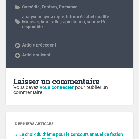
Comédie
,
Fantasy
,
Romance
analyseur syntaxique
,
Inform 6
,
label qualité
Mimèsis
,
lieu : ville
,
rapid'fiction
,
source I6
disponible
Article précédent
Article suivant
Laisser un commentaire
Vous devez
vous connecter
pour publier un
commentaire.
DERNIERS ARTICLES
Le choix du thème pour le concours annuel de fiction