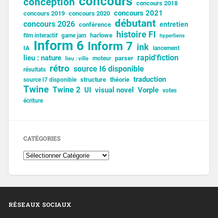
concours
conception
concours 2018
concours 2021
concours 2019
concours 2020
débutant
concours 2026
entretien
conférence
histoire FI
harlowe
film interactif
game jam
hyperliens
Inform 6
Inform 7
ink
IA
lancement
lieu : nature
rapid'fiction
parser
moteur
lieu : ville
rétro
source I6 disponible
résultats
traduction
structure
théorie
source I7 disponible
Twine
Twine 2
UI
visual novel
Vorple
votes
écriture
CATÉGORIES
RÉSEAUX SOCIAUX