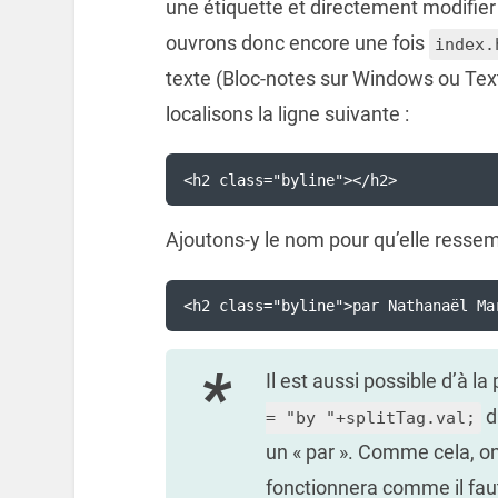
une étiquette et directement modifier 
ouvrons donc encore une fois
index.
texte (Bloc-notes sur Windows ou Text
localisons la ligne suivante :
<h2 class="byline"></h2>
Ajoutons-y le nom pour qu’elle ressemb
<h2 class="byline">par Nathanaël Ma
Il est aussi possible d’à la
d
= "by "+splitTag.val;
un « par ». Comme cela, on
fonctionnera comme il faut