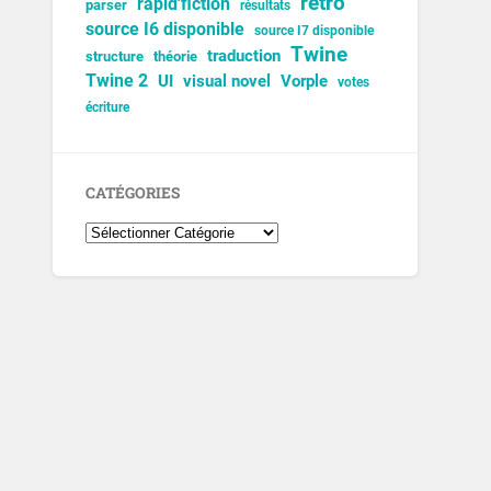
rétro
rapid'fiction
parser
résultats
source I6 disponible
source I7 disponible
Twine
traduction
structure
théorie
Twine 2
UI
visual novel
Vorple
votes
écriture
CATÉGORIES