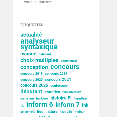
vous ne pouvez …
ÉTIQUETTES
actualité
analyseur
syntaxique
avancé
bâtiment
choix multiples
commercial
concours
conception
concours 2018
concours 2019
concours 2021
concours 2020
concours 2026
conférence
débutant
entretien
film interactif
histoire FI
harlowe
game jam
hyperliens
Inform 6
Inform 7
ink
IA
lieu : nature
lancement
moteur
lieu : ville