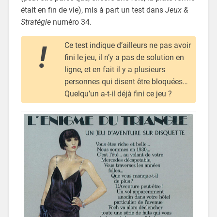
était en fin de vie), mis à part un test dans
Jeux &
Stratégie
numéro 34.
Ce test indique d’ailleurs ne pas avoir
fini le jeu, il n’y a pas de solution en
ligne, et en fait il y a plusieurs
personnes qui disent être bloquées…
Quelqu’un a-t-il déjà fini ce jeu ?