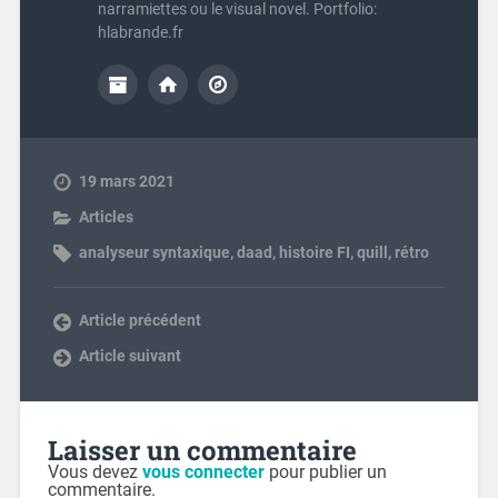
narramiettes ou le visual novel. Portfolio:
hlabrande.fr
19 mars 2021
Articles
analyseur syntaxique
,
daad
,
histoire FI
,
quill
,
rétro
Article précédent
Article suivant
Laisser un commentaire
Vous devez
vous connecter
pour publier un
commentaire.