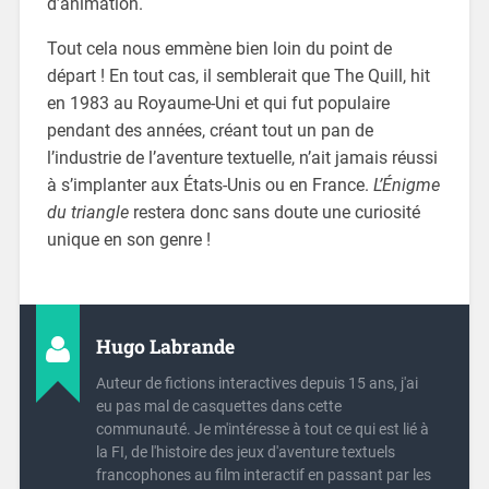
d’animation.
Tout cela nous emmène bien loin du point de
départ ! En tout cas, il semblerait que The Quill, hit
en 1983 au Royaume-Uni et qui fut populaire
pendant des années, créant tout un pan de
l’industrie de l’aventure textuelle, n’ait jamais réussi
à s’implanter aux États-Unis ou en France.
L’Énigme
du triangle
restera donc sans doute une curiosité
unique en son genre !
Hugo Labrande
Auteur de fictions interactives depuis 15 ans, j'ai
eu pas mal de casquettes dans cette
communauté. Je m'intéresse à tout ce qui est lié à
la FI, de l'histoire des jeux d'aventure textuels
francophones au film interactif en passant par les