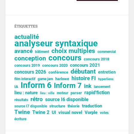
ÉTIQUETTES
actualité
analyseur syntaxique
choix multiples
avancé
bâtiment
commercial
concours
conception
concours 2018
concours 2021
concours 2019
concours 2020
débutant
concours 2026
entretien
conférence
histoire FI
harlowe
film interactif
game jam
hyperliens
Inform 6
Inform 7
ink
IA
lancement
lieu : nature
rapid'fiction
parser
moteur
lieu : ville
rétro
source I6 disponible
résultats
traduction
structure
théorie
source I7 disponible
Twine
Twine 2
UI
visual novel
Vorple
votes
écriture