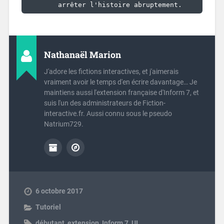
	arrêter l'histoire abruptement.
Nathanaël Marion
J'adore les fictions interactives, et j'aimerais
vraiment avoir le temps d'en écrire davantage… Je
maintiens aussi l'extension française d'Inform 7, et
suis l'un des administrateurs de Fiction-
interactive.fr. Aussi connu sous le pseudo
Natrium729.
6 octobre 2017
Tutoriel
débutant
,
extension
,
Inform 7
,
UI