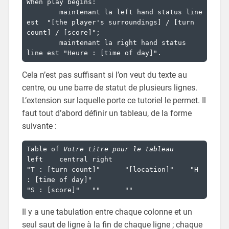
When play begins: 

	maintenant la left hand status line 
est  "[the player's surroundings] / [turn 
count] / [score]"; 

	maintenant la right hand status 
line est "Heure : [time of day]".
Cela n’est pas suffisant si l’on veut du texte au
centre, ou une barre de statut de plusieurs lignes.
L’extension sur laquelle porte ce tutoriel le permet. Il
faut tout d’abord définir un tableau, de la forme
suivante :
Table of 
Votre titre pour le tableau
left	central	right

"T : [turn count]"	"[location]"	"H 
: [time of day]"

"S : [score]"	""	""
Il y a une tabulation entre chaque colonne et un
seul saut de ligne à la fin de chaque ligne ; chaque