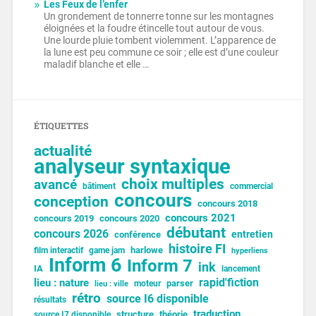
Les Feux de l’enfer
Un grondement de tonnerre tonne sur les montagnes
éloignées et la foudre étincelle tout autour de vous.
Une lourde pluie tombent violemment. L’apparence de
la lune est peu commune ce soir ; elle est d’une couleur
maladif blanche et elle …
ÉTIQUETTES
actualité
analyseur syntaxique
choix multiples
avancé
bâtiment
commercial
concours
conception
concours 2018
concours 2021
concours 2019
concours 2020
débutant
concours 2026
entretien
conférence
histoire FI
harlowe
film interactif
game jam
hyperliens
Inform 6
Inform 7
ink
IA
lancement
lieu : nature
rapid'fiction
parser
moteur
lieu : ville
rétro
source I6 disponible
résultats
traduction
structure
théorie
source I7 disponible