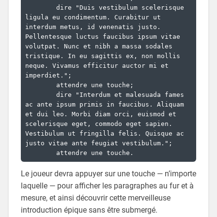
	dire "Duis vestibulum scelerisque 
ligula eu condimentum. Curabitur ut 
interdum metus, id venenatis justo. 
Pellentesque luctus faucibus ipsum vitae 
volutpat. Nunc et nibh a massa sodales 
tristique. In eu sagittis ex, non mollis 
neque. Vivamus efficitur auctor mi et 
imperdiet.";

	attendre une touche;

	dire "Interdum et malesuada fames 
ac ante ipsum primis in faucibus. Aliquam 
et dui leo. Morbi diam orci, euismod et 
scelerisque eget, commodo eget sapien. 
Vestibulum ut fringilla felis. Quisque ac 
justo vitae ante feugiat vestibulum.";

	attendre une touche.
Le joueur devra appuyer sur une touche — n’importe
laquelle — pour afficher les paragraphes au fur et à
mesure, et ainsi découvrir cette merveilleuse
introduction épique sans être submergé.