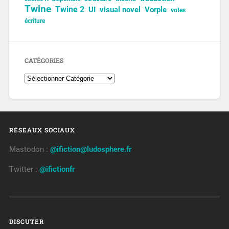
Twine
Twine 2
UI
visual novel
Vorple
votes
écriture
CATÉGORIES
RÉSEAUX SOCIAUX
Mastodon :
@ifiction@ludosphere.fr
Twitter :
@ifictionfr
DISCUTER