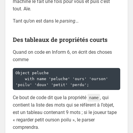
machine le fait une fois pour vous et puis c’est
tout. Aïe.
Tant qu’on est dans le
parsing
…
Des tableaux de propriétés courts
Quand on code en Inform 6, on écrit des choses
comme
Object peluche

    with name 'peluche' 'ours' 'ourson' 
'poilu' 'doux' 'petit' 'perdu';
Ce bout de code dit que la propriété
, qui
name
contient la liste des mots qui se réfèrent à l’objet,
est un tableau contenant 9 mots ; si le joueur tape
« regarder petit ourson poilu », le parser
comprendra.