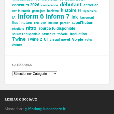
débutant
concours 2026
entretien
conférence
histoire FI
harlowe
film interactif
game jam
hyperliens
Inform 6
Inform 7
ink
IA
lancement
lieu : nature
rapid'fiction
parser
moteur
lieu : ville
rétro
source I6 disponible
résultats
traduction
structure
théorie
source I7 disponible
Twine
Twine 2
UI
visual novel
Vorple
votes
écriture
CATÉGORIES
RÉSEAUX SOCIAUX
Mastodon :
@ifiction@ludosphere.fr