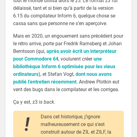
tout le monde utilisa alors le z5. Le format z3 fut
délaissé, tant et si bien qu’à partir de la version
6.15 du compilateur Inform 6, quelque chose se
cassa sans que personne ne s’en aperçoive.
Mais en 2020, un engouement sans précédent pour
le rétro arrive, porte par Fredrik Ramsberg et Johan
Berntsson (qui,
après avoir écrit un interpréteur
pour Commodore 64
, voulurent créer
une
bibliothèque Inform 6 optimisée pour les vieux
ordinateurs
), et Stefan Vogt,
dont nous avons
publié l’entretien récemment
. Andrew Plotkin eut
vent des bugs dans le compilateur et les corrigea.
Ça y est, z3
is back
.
Dans cet historique, j’ignore
malheureusement ce qui s’est
construit autour de ZIL et ZILF, la