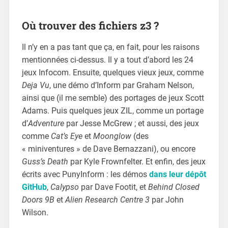
Où trouver des fichiers z3 ?
Il n’y en a pas tant que ça, en fait, pour les raisons
mentionnées ci-dessus. Il y a tout d’abord les 24
jeux Infocom. Ensuite, quelques vieux jeux, comme
Deja Vu
, une démo d’Inform par Graham Nelson,
ainsi que (il me semble) des portages de jeux Scott
Adams. Puis quelques jeux ZIL, comme un portage
d’
Adventure
par Jesse McGrew ; et aussi, des jeux
comme
Cat’s Eye
et
Moonglow
(des
« miniventures » de Dave Bernazzani), ou encore
Guss’s Death
par Kyle Frownfelter. Et enfin, des jeux
écrits avec PunyInform : les démos
dans leur dépôt
GitHub
,
Calypso
par Dave Footit, et
Behind Closed
Doors 9B
et
Alien Research Centre 3
par John
Wilson.