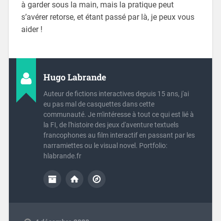
à garder sous la main, mais la pratique peut
s’avérer retorse, et étant passé par là, je peux vous
aider !
Hugo Labrande
Auteur de fictions interactives depuis 15 ans, j'ai
eu pas mal de casquettes dans cette
communauté. Je m'intéresse à tout ce qui est lié à
la FI, de l'histoire des jeux d'aventure textuels
francophones au film interactif en passant par les
narramiettes ou le visual novel. Portfolio:
hlabrande.fr