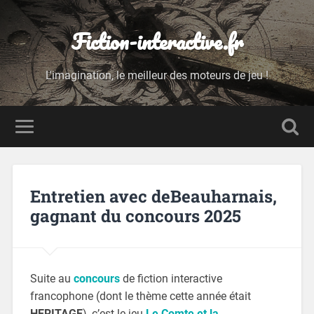
Fiction-interactive.fr
L'imagination, le meilleur des moteurs de jeu !
Entretien avec deBeauharnais,
gagnant du concours 2025
Suite au
concours
de fiction interactive
francophone (dont le thème cette année était
HERITAGE
), c’est le jeu
Le Comte et la