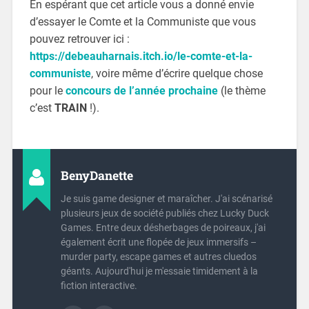
En espérant que cet article vous a donné envie
d’essayer le Comte et la Communiste que vous
pouvez retrouver ici :
https://debeauharnais.itch.io/le-comte-et-la-
communiste
, voire même d’écrire quelque chose
pour le
concours de l’année prochaine
(le thème
c’est
TRAIN
!).
BenyDanette
Je suis game designer et maraîcher. J'ai scénarisé
plusieurs jeux de société publiés chez Lucky Duck
Games. Entre deux désherbages de poireaux, j'ai
également écrit une flopée de jeux immersifs –
murder party, escape games et autres cluedos
géants. Aujourd'hui je m'essaie timidement à la
fiction interactive.