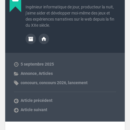
Ingénieur informatique de jour, producteur la nuit,
j'aime aider et développer moi-même des jeux et
des expériences narratives sur le web depuis la fin
du XXe siècle.
5 septembre 2025
Annonce
,
Articles
concours
,
concours 2026
,
lancement
Article précédent
Article suivant