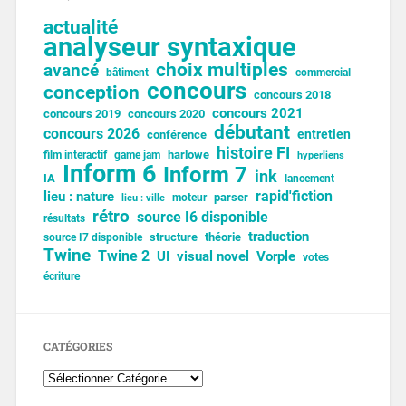
actualité
analyseur syntaxique
choix multiples
avancé
bâtiment
commercial
concours
conception
concours 2018
concours 2021
concours 2019
concours 2020
débutant
concours 2026
entretien
conférence
histoire FI
harlowe
film interactif
game jam
hyperliens
Inform 6
Inform 7
ink
IA
lancement
lieu : nature
rapid'fiction
parser
moteur
lieu : ville
rétro
source I6 disponible
résultats
traduction
structure
théorie
source I7 disponible
Twine
Twine 2
UI
visual novel
Vorple
votes
écriture
CATÉGORIES