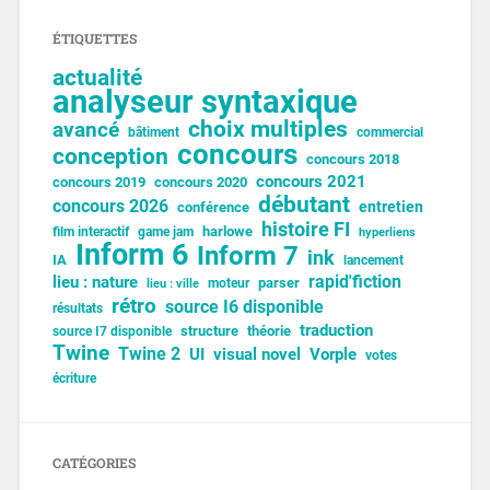
ÉTIQUETTES
actualité
analyseur syntaxique
choix multiples
avancé
bâtiment
commercial
concours
conception
concours 2018
concours 2021
concours 2019
concours 2020
débutant
concours 2026
entretien
conférence
histoire FI
harlowe
film interactif
game jam
hyperliens
Inform 6
Inform 7
ink
IA
lancement
lieu : nature
rapid'fiction
parser
moteur
lieu : ville
rétro
source I6 disponible
résultats
traduction
structure
théorie
source I7 disponible
Twine
Twine 2
UI
visual novel
Vorple
votes
écriture
CATÉGORIES