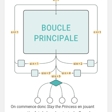
On commence donc
Slay the Princess
en jouant