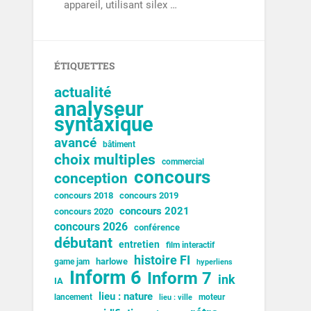
appareil, utilisant silex …
ÉTIQUETTES
actualité
analyseur
syntaxique
avancé
bâtiment
choix multiples
commercial
concours
conception
concours 2018
concours 2019
concours 2021
concours 2020
concours 2026
conférence
débutant
entretien
film interactif
histoire FI
harlowe
game jam
hyperliens
Inform 6
Inform 7
ink
IA
lieu : nature
lancement
moteur
lieu : ville