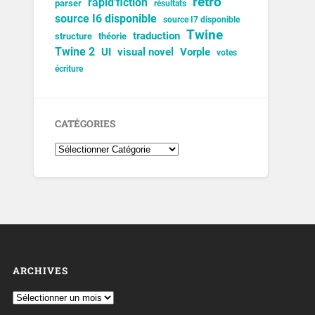
rétro
rapid'fiction
parser
résultats
source I6 disponible
source I7 disponible
Twine
traduction
structure
théorie
Twine 2
UI
visual novel
Vorple
votes
écriture
CATÉGORIES
ARCHIVES