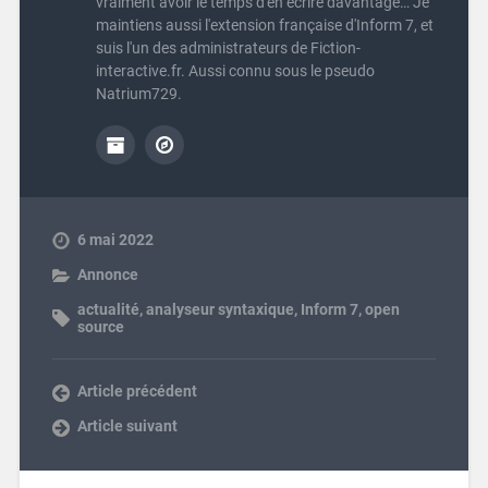
vraiment avoir le temps d'en écrire davantage… Je
maintiens aussi l'extension française d'Inform 7, et
suis l'un des administrateurs de Fiction-
interactive.fr. Aussi connu sous le pseudo
Natrium729.
6 mai 2022
Annonce
actualité
,
analyseur syntaxique
,
Inform 7
,
open
source
Article précédent
Article suivant