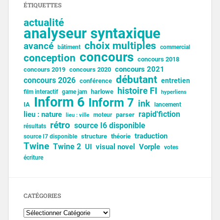
ÉTIQUETTES
actualité
analyseur syntaxique
choix multiples
avancé
bâtiment
commercial
concours
conception
concours 2018
concours 2021
concours 2019
concours 2020
débutant
concours 2026
entretien
conférence
histoire FI
harlowe
film interactif
game jam
hyperliens
Inform 6
Inform 7
ink
IA
lancement
lieu : nature
rapid'fiction
parser
moteur
lieu : ville
rétro
source I6 disponible
résultats
traduction
structure
théorie
source I7 disponible
Twine
Twine 2
UI
visual novel
Vorple
votes
écriture
CATÉGORIES