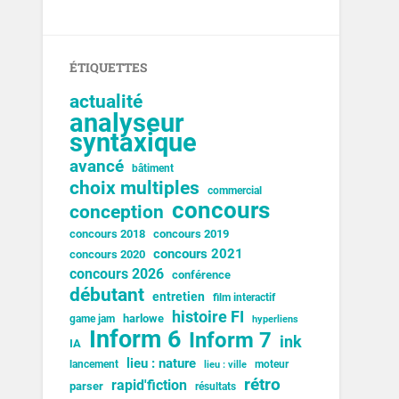
ÉTIQUETTES
actualité
analyseur
syntaxique
avancé
bâtiment
choix multiples
commercial
concours
conception
concours 2018
concours 2019
concours 2021
concours 2020
concours 2026
conférence
débutant
entretien
film interactif
histoire FI
harlowe
game jam
hyperliens
Inform 6
Inform 7
ink
IA
lieu : nature
lancement
moteur
lieu : ville
rétro
rapid'fiction
parser
résultats