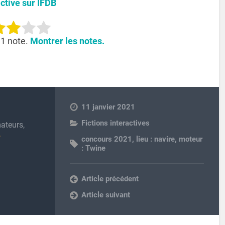
active sur IFDB
 1 note.
Montrer les notes.
11 janvier 2021
Fictions interactives
ateurs,
concours 2021
,
lieu : navire
,
moteur
: Twine
Article précédent
Article suivant