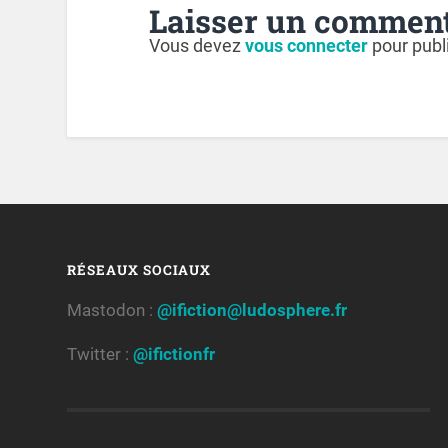
Laisser un comment
Vous devez
vous connecter
pour publ
RÉSEAUX SOCIAUX
Mastodon :
@ifiction@ludosphere.fr
Twitter :
@ifictionfr