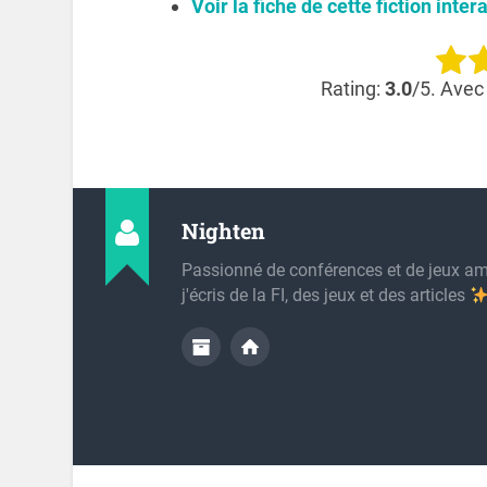
Voir la fiche de cette fiction inter
Rating:
3.0
/5. Avec
Nighten
Passionné de conférences et de jeux am
j'écris de la FI, des jeux et des articles