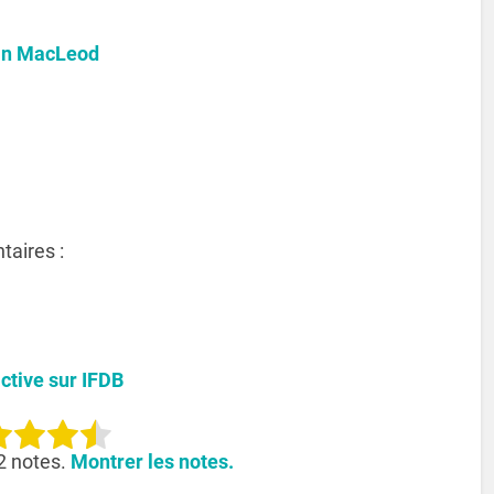
in MacLeod
taires :
active sur IFDB
2 notes.
Montrer les notes.