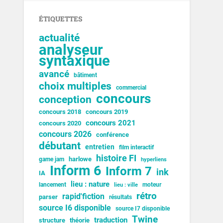
ÉTIQUETTES
actualité
analyseur
syntaxique
avancé
bâtiment
choix multiples
commercial
concours
conception
concours 2018
concours 2019
concours 2021
concours 2020
concours 2026
conférence
débutant
entretien
film interactif
histoire FI
harlowe
game jam
hyperliens
Inform 6
Inform 7
ink
IA
lieu : nature
lancement
moteur
lieu : ville
rétro
rapid'fiction
parser
résultats
source I6 disponible
source I7 disponible
Twine
traduction
structure
théorie