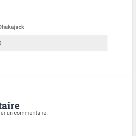
 Dhakajack
X
aire
ier un commentaire.