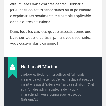
être utilisées dans d’autres genres. Donner au
joueur des objectifs secondaires ou la possibilité
d’exprimer ses sentiments me semble applicable
dans d’autres situations.
Dans tous les cas, ces quatre aspects donne une
base sur laquelle partir, si jamais vous souhaitez
vous essayer dans ce genre !
Nathanaël Marion
J'adore les fictions interactives, et j'aimerais
vraiment avoir le temps d'en écrire davantage… Je
maintiens aussi l'extension française d'Inform 7, et
suis l'un des administrateurs de Fiction-
interactive.fr. Aussi connu sous le pseudo
Natrium729.