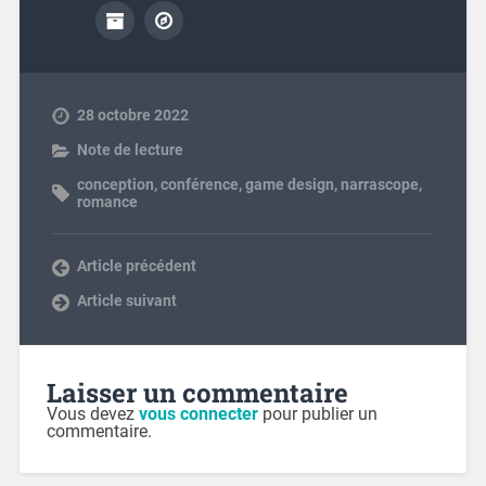
28 octobre 2022
Note de lecture
conception
,
conférence
,
game design
,
narrascope
,
romance
Article précédent
Article suivant
Laisser un commentaire
Vous devez
vous connecter
pour publier un
commentaire.