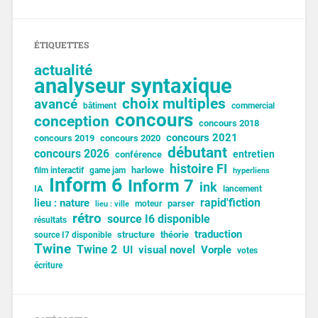
ÉTIQUETTES
actualité
analyseur syntaxique
choix multiples
avancé
bâtiment
commercial
concours
conception
concours 2018
concours 2021
concours 2019
concours 2020
débutant
concours 2026
entretien
conférence
histoire FI
harlowe
film interactif
game jam
hyperliens
Inform 6
Inform 7
ink
IA
lancement
lieu : nature
rapid'fiction
parser
moteur
lieu : ville
rétro
source I6 disponible
résultats
traduction
structure
théorie
source I7 disponible
Twine
Twine 2
UI
visual novel
Vorple
votes
écriture