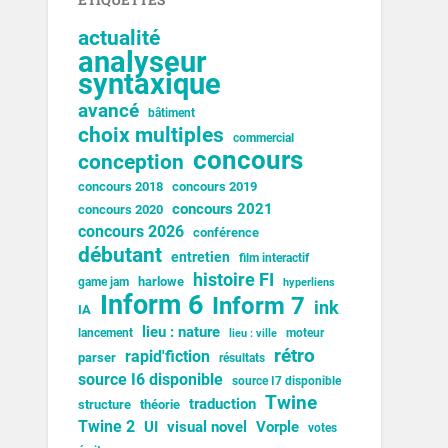
ÉTIQUETTES
actualité
analyseur
syntaxique
avancé
bâtiment
choix multiples
commercial
concours
conception
concours 2018
concours 2019
concours 2021
concours 2020
concours 2026
conférence
débutant
entretien
film interactif
histoire FI
harlowe
game jam
hyperliens
Inform 6
Inform 7
ink
IA
lieu : nature
lancement
moteur
lieu : ville
rétro
rapid'fiction
parser
résultats
source I6 disponible
source I7 disponible
Twine
traduction
structure
théorie
Twine 2
UI
visual novel
Vorple
votes