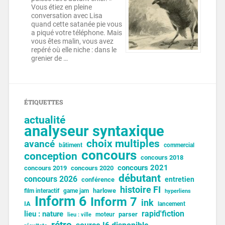
Vous étiez en pleine
conversation avec Lisa
quand cette satanée pie vous
a piqué votre téléphone. Mais
vous êtes malin, vous avez
repéré où elle niche : dans le
grenier de …
ÉTIQUETTES
actualité
analyseur syntaxique
choix multiples
avancé
bâtiment
commercial
concours
conception
concours 2018
concours 2021
concours 2019
concours 2020
débutant
concours 2026
entretien
conférence
histoire FI
harlowe
film interactif
game jam
hyperliens
Inform 6
Inform 7
ink
IA
lancement
lieu : nature
rapid'fiction
parser
moteur
lieu : ville
rétro