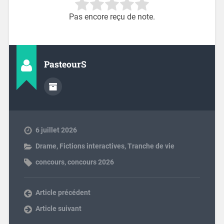
Pas encore reçu de note.
PasteourS
6 juillet 2026
Drame
,
Fictions interactives
,
Tranche de vie
concours
,
concours 2026
Article précédent
Article suivant