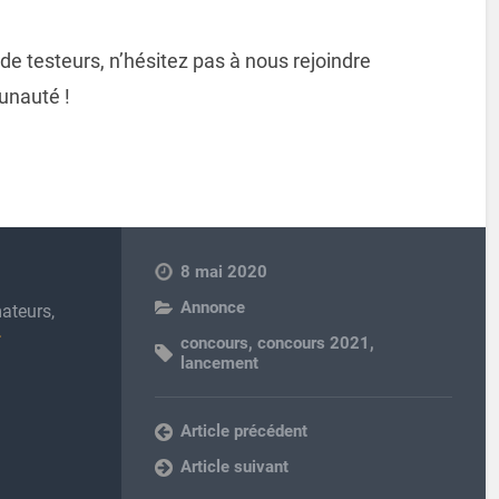
de testeurs, n’hésitez pas à nous rejoindre
unauté !
8 mai 2020
Annonce
ateurs,
concours
,
concours 2021
,
lancement
Article précédent
Article suivant