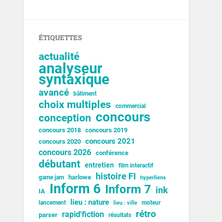
ÉTIQUETTES
actualité
analyseur
syntaxique
avancé
bâtiment
choix multiples
commercial
concours
conception
concours 2018
concours 2019
concours 2021
concours 2020
concours 2026
conférence
débutant
entretien
film interactif
histoire FI
harlowe
game jam
hyperliens
Inform 6
Inform 7
ink
IA
lieu : nature
lancement
moteur
lieu : ville
rétro
rapid'fiction
parser
résultats