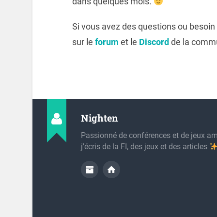
dans quelques mois.
Si vous avez des questions ou besoin 
sur le
forum
et le
Discord
de la comm
Nighten
Passionné de conférences et de jeux am
j'écris de la FI, des jeux et des articles