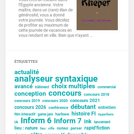
l’Égypte ancienne. Votre
maître, dans un (rare) élan de
générosité, vous a donné
votre journée. Vous décidez
de profiter au maximum de
cette journée de vacances en
vous rendant en ville. Bien que n’ayant …
ÉTIQUETTES
actualité
analyseur syntaxique
choix multiples
avancé
bâtiment
commercial
concours
conception
concours 2018
concours 2021
concours 2019
concours 2020
débutant
concours 2026
entretien
conférence
histoire FI
harlowe
film interactif
game jam
hyperliens
Inform 6
Inform 7
ink
IA
lancement
lieu : nature
rapid'fiction
parser
moteur
lieu : ville