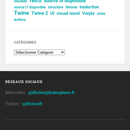
rétro
source I6 disponible
résultats
traduction
structure
théorie
source I7 disponible
Twine
Twine 2
UI
visual novel
Vorple
votes
écriture
CATÉGORIES
RÉSEAUX SOCIAUX
Mastodon :
@ifiction@ludosphere.fr
Twitter :
@ifictionfr