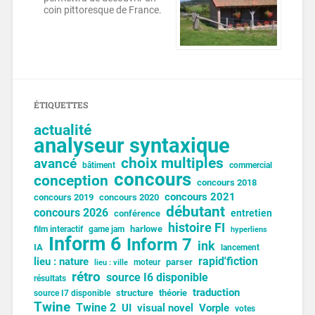
coin pittoresque de France.
ÉTIQUETTES
actualité
analyseur syntaxique
choix multiples
avancé
bâtiment
commercial
concours
conception
concours 2018
concours 2021
concours 2019
concours 2020
débutant
concours 2026
entretien
conférence
histoire FI
harlowe
film interactif
game jam
hyperliens
Inform 6
Inform 7
ink
IA
lancement
lieu : nature
rapid'fiction
parser
moteur
lieu : ville
rétro
source I6 disponible
résultats
traduction
structure
théorie
source I7 disponible
Twine
Twine 2
UI
visual novel
Vorple
votes