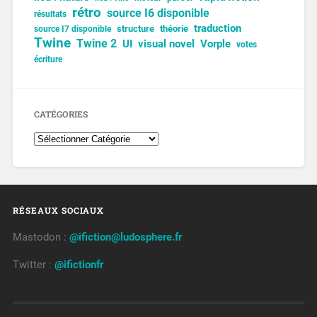
rétro
source I6 disponible
résultats
traduction
structure
théorie
source I7 disponible
Twine
Twine 2
UI
visual novel
Vorple
votes
écriture
CATÉGORIES
RÉSEAUX SOCIAUX
Mastodon :
@ifiction@ludosphere.fr
Twitter :
@ifictionfr