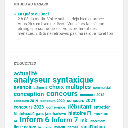
UN JEU AU HASARD
La Quête du Baal
2 h 03 du matin. Votre nuit est déjà bien entamée.
Vous êtes en train de rêver… Vous êtes face à une
étrange personne, celle-ci vous proférant des
menaces. « Si tu ne retrouves pas ma relique, toi et ton
…
ÉTIQUETTES
actualité
analyseur syntaxique
choix multiples
avancé
bâtiment
commercial
concours
conception
concours 2018
concours 2021
concours 2019
concours 2020
débutant
concours 2026
entretien
conférence
histoire FI
harlowe
film interactif
game jam
hyperliens
Inform 6
Inform 7
ink
IA
lancement
lieu : nature
rapid'fiction
parser
moteur
lieu : ville