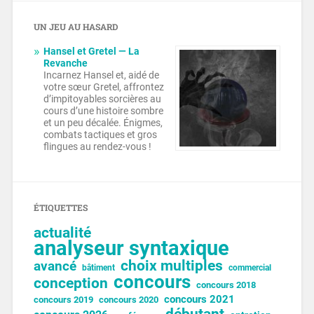
UN JEU AU HASARD
Hansel et Gretel — La
Revanche
Incarnez Hansel et, aidé de
votre sœur Gretel, affrontez
d’impitoyables sorcières au
cours d’une histoire sombre
et un peu décalée. Énigmes,
combats tactiques et gros
flingues au rendez-vous !
ÉTIQUETTES
actualité
analyseur syntaxique
choix multiples
avancé
bâtiment
commercial
concours
conception
concours 2018
concours 2021
concours 2019
concours 2020
débutant