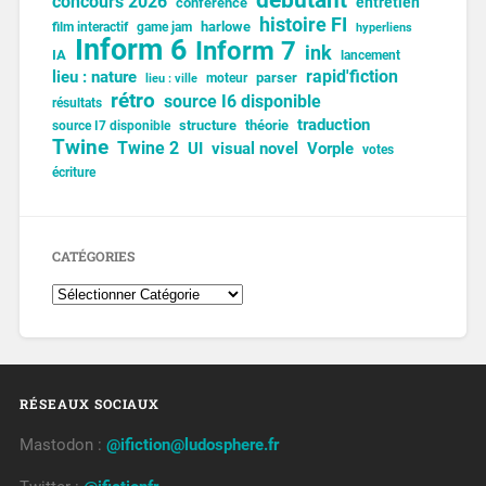
concours 2026
entretien
conférence
histoire FI
harlowe
film interactif
game jam
hyperliens
Inform 6
Inform 7
ink
IA
lancement
lieu : nature
rapid'fiction
parser
moteur
lieu : ville
rétro
source I6 disponible
résultats
traduction
structure
théorie
source I7 disponible
Twine
Twine 2
UI
visual novel
Vorple
votes
écriture
CATÉGORIES
RÉSEAUX SOCIAUX
Mastodon :
@ifiction@ludosphere.fr