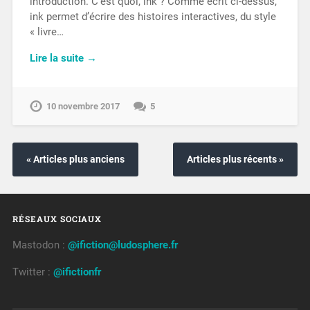
introduction. C’est quoi, ink ? Comme écrit ci-dessus,
ink permet d’écrire des histoires interactives, du style
« livre…
Lire la suite →
10 novembre 2017
5
« Articles plus anciens
Articles plus récents »
RÉSEAUX SOCIAUX
Mastodon :
@ifiction@ludosphere.fr
Twitter :
@ifictionfr