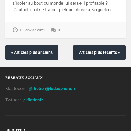
s’isoler au bout du monde lui sera-t-il profitable ?
D’autant qu’il se trame quelque-chose à Kerguelen…
11 janvier 2021
3
« Articles plus anciens
Articles plus récents »
RÉSEAUX SOCIAUX
Mastodon :
@ifiction@ludosphere.fr
Twitter :
@ifictionfr
DISCUTER