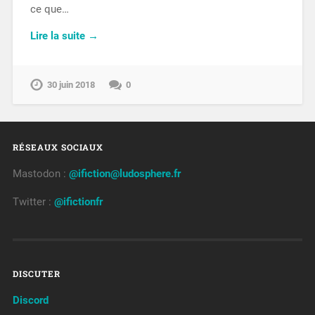
ce que…
Lire la suite →
30 juin 2018
0
RÉSEAUX SOCIAUX
Mastodon :
@ifiction@ludosphere.fr
Twitter :
@ifictionfr
DISCUTER
Discord