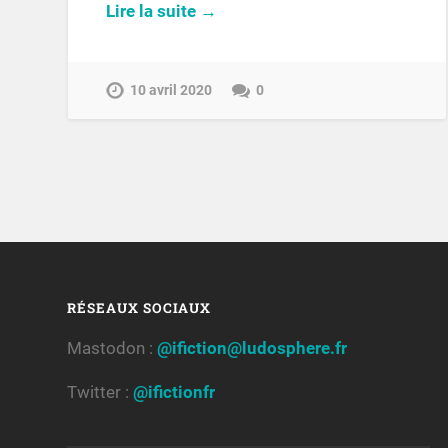
Lire la suite →
10 avril 2020
0
RÉSEAUX SOCIAUX
Mastodon :
@ifiction@ludosphere.fr
Twitter :
@ifictionfr